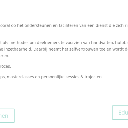
vooral op het ondersteunen en faciliteren van een dienst die zich r
t als methodes om deelnemers te voorzien van handvatten, hulpb
 inzetbaarheid. Daarbij neemt het zelfvertrouwen toe en wordt de
neren.
roces.
ops, masterclasses en persoonlijke sessies & trajecten.
Edu
hen