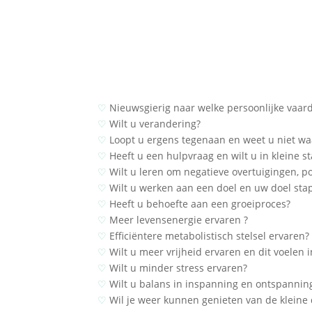
♡
Nieuwsgierig naar welke persoonlijke vaar
♡
Wilt u verandering?
♡
Loopt u ergens tegenaan en weet u niet wa
♡
Heeft u een hulpvraag en wilt u in kleine 
♡
Wilt u leren om negatieve overtuigingen, po
♡
Wilt u werken aan een doel en uw doel sta
♡
Heeft u behoefte aan een groeiproces?
♡
Meer levensenergie ervaren ?
♡
Efficiëntere metabolistisch stelsel ervaren?
♡
Wilt u meer vrijheid ervaren en dit voelen 
♡
Wilt u minder stress ervaren?
♡
Wilt u balans in inspanning en ontspannin
♡
Wil je weer kunnen genieten van de kleine 