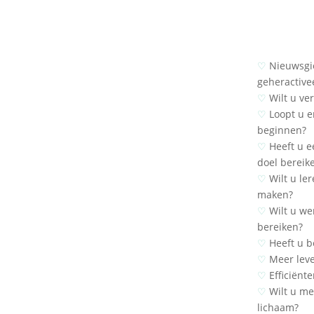
♡
Nieuwsgie
geheractive
♡
Wilt u ve
♡
Loopt u e
beginnen?
♡
Heeft u e
doel bereik
♡
Wilt u ler
maken?
♡
Wilt u we
bereiken?
♡
Heeft u b
♡
Meer leve
♡
Efficiënte
♡
Wilt u mee
lichaam?